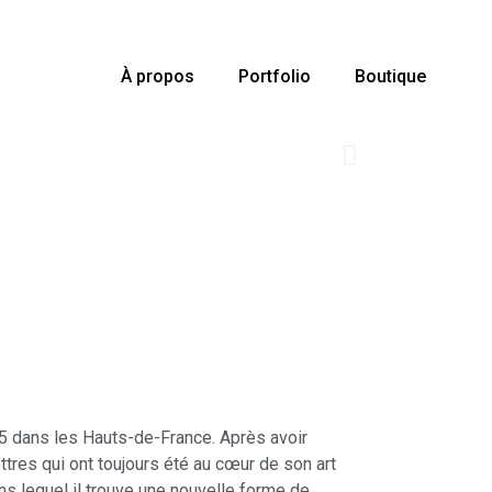
À propos
Portfolio
Boutique
85 dans les Hauts-de-France. Après avoir
ettres qui ont toujours été au cœur de son art
dans lequel il trouve une nouvelle forme de