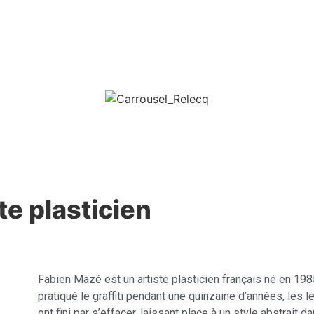
ste plasticien
Fabien Mazé est un artiste plasticien français né en 19
pratiqué le graffiti pendant une quinzaine d’années, les l
ont fini par s’effacer, laissant place à un style abstrait 